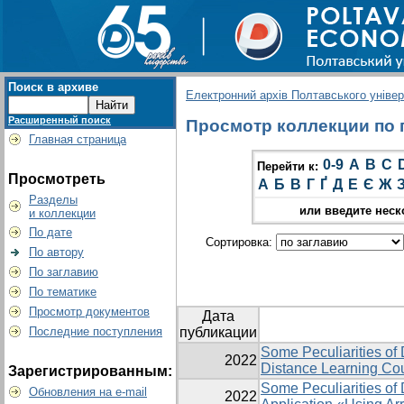
Поиск в архиве
Електронний архів Полтавського універс
Расширенный поиск
Просмотр коллекции по гр
Главная страница
0-9
A
B
C
Перейти к:
Просмотреть
А
Б
В
Г
Ґ
Д
Е
Є
Ж
Разделы
или введите неск
и коллекции
По дате
Сортировка:
По автору
По заглавию
По тематике
Просмотр документов
Дата
Последние поступления
публикации
Some Peculiarities of 
2022
Distance Learning Co
Зарегистрированным:
Some Peculiarities of
Обновления на e-mail
2022