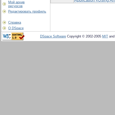
Application «Using Ar
Мой архив
ресурсов
Редактировать профиль
Справка
О DSpace
DSpace Software
Copyright © 2002-2005
MIT
an