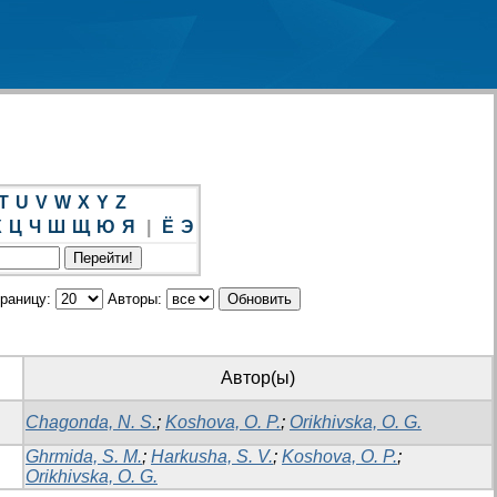
T
U
V
W
X
Y
Z
Х
Ц
Ч
Ш
Щ
Ю
Я
|
Ё
Э
траницу:
Авторы:
Автор(ы)
Chagonda, N. S.
;
Koshova, O. P.
;
Orikhivska, O. G.
Ghrmida, S. M.
;
Harkusha, S. V.
;
Koshova, O. P.
;
Orikhivska, O. G.