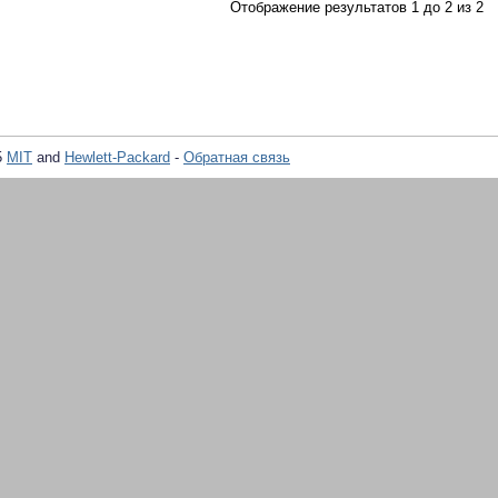
Отображение результатов 1 до 2 из 2
5
MIT
and
Hewlett-Packard
-
Обратная связь