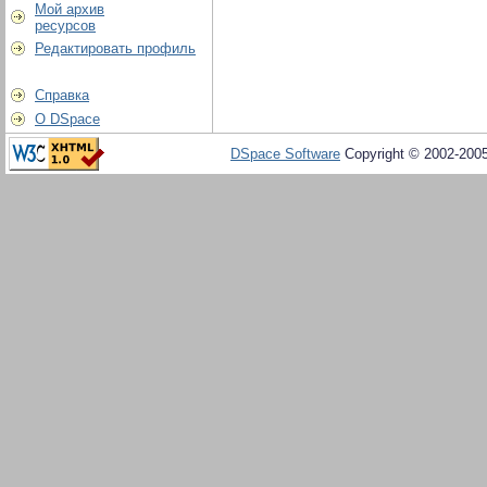
Мой архив
ресурсов
Редактировать профиль
Справка
О DSpace
DSpace Software
Copyright © 2002-200