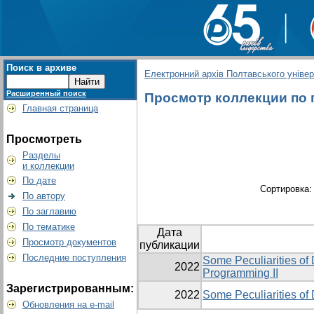
Поиск в архиве
Електронний архів Полтавського універс
Расширенный поиск
Просмотр коллекции по гр
Главная страница
Просмотреть
Разделы
и коллекции
По дате
Сортировка
По автору
По заглавию
По тематике
Дата
Просмотр документов
публикации
Последние поступления
Some Peculiarities of
2022
Programming II
Зарегистрированным:
2022
Some Peculiarities of
Обновления на e-mail