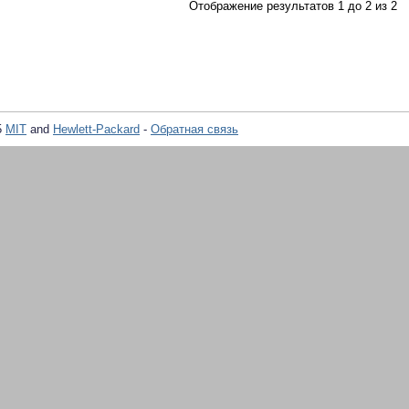
Отображение результатов 1 до 2 из 2
5
MIT
and
Hewlett-Packard
-
Обратная связь