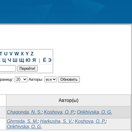
T
U
V
W
X
Y
Z
Х
Ц
Ч
Ш
Щ
Ю
Я
|
Ё
Э
траницу:
Авторы:
Автор(ы)
Chagonda, N. S.
;
Koshova, O. P.
;
Orikhivska, O. G.
Ghrmida, S. M.
;
Harkusha, S. V.
;
Koshova, O. P.
;
Orikhivska, O. G.