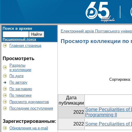
Поиск в архиве
Електронний архів Полтавського універс
Расширенный поиск
Просмотр коллекции по гр
Главная страница
Просмотреть
Разделы
и коллекции
По дате
Сортировка
По автору
По заглавию
По тематике
Дата
Просмотр документов
публикации
Последние поступления
Some Peculiarities of
2022
Programming II
Зарегистрированным:
2022
Some Peculiarities of
Обновления на e-mail