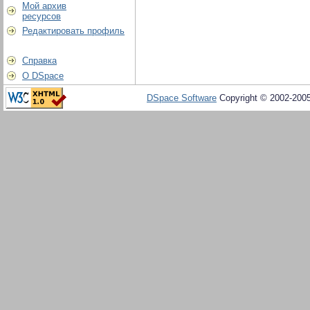
Мой архив
ресурсов
Редактировать профиль
Справка
О DSpace
DSpace Software
Copyright © 2002-200