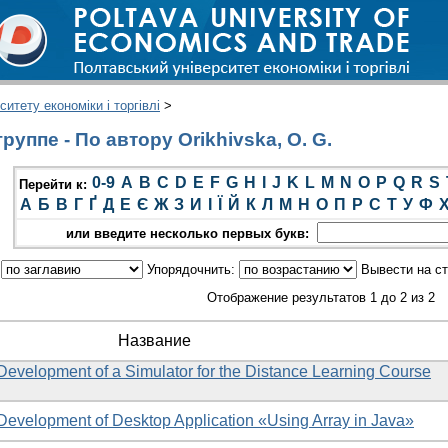
итету економіки і торгівлі
>
уппе - По автору Orikhivska, O. G.
0-9
A
B
C
D
E
F
G
H
I
J
K
L
M
N
O
P
Q
R
S
Перейти к:
А
Б
В
Г
Ґ
Д
Е
Є
Ж
З
И
І
Ї
Й
К
Л
М
Н
О
П
Р
С
Т
У
Ф
или введите несколько первых букв:
:
Упорядочнить:
Вывести на с
Отображение результатов 1 до 2 из 2
Название
 Development of a Simulator for the Distance Learning Course
 Development of Desktop Application «Using Array in Java»