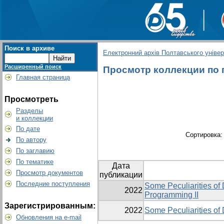
Поиск в архиве
Електронний архів Полтавського універс
Расширенный поиск
Просмотр коллекции по гр
Главная страница
Просмотреть
Разделы
и коллекции
По дате
Сортировка
По автору
По заглавию
По тематике
Дата
Просмотр документов
публикации
Последние поступления
Some Peculiarities of
2022
Programming II
Зарегистрированным:
2022
Some Peculiarities of
Обновления на e-mail