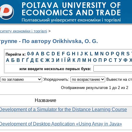
итету економіки і торгівлі
>
уппе - По автору Orikhivska, O. G.
0-9
A
B
C
D
E
F
G
H
I
J
K
L
M
N
O
P
Q
R
S
Перейти к:
А
Б
В
Г
Ґ
Д
Е
Є
Ж
З
И
І
Ї
Й
К
Л
М
Н
О
П
Р
С
Т
У
Ф
или введите несколько первых букв:
:
Упорядочнить:
Вывести на с
Отображение результатов 1 до 2 из 2
Название
 Development of a Simulator for the Distance Learning Course
 Development of Desktop Application «Using Array in Java»