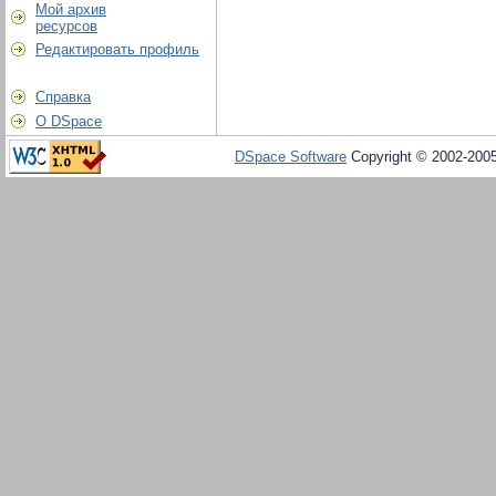
Мой архив
ресурсов
Редактировать профиль
Справка
О DSpace
DSpace Software
Copyright © 2002-200