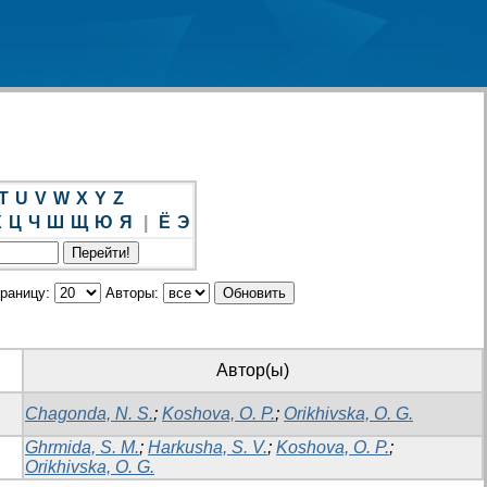
T
U
V
W
X
Y
Z
Х
Ц
Ч
Ш
Щ
Ю
Я
|
Ё
Э
траницу:
Авторы:
Автор(ы)
Chagonda, N. S.
;
Koshova, O. P.
;
Orikhivska, O. G.
Ghrmida, S. M.
;
Harkusha, S. V.
;
Koshova, O. P.
;
Orikhivska, O. G.