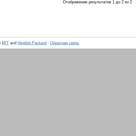
Отображение результатов 1 до 2 из 2
5
MIT
and
Hewlett-Packard
-
Обратная связь