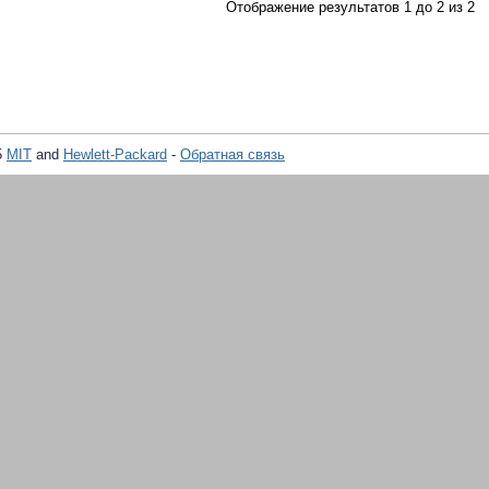
Отображение результатов 1 до 2 из 2
5
MIT
and
Hewlett-Packard
-
Обратная связь