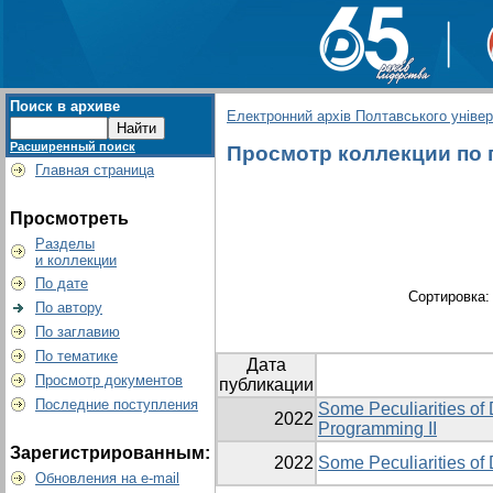
Поиск в архиве
Електронний архів Полтавського універс
Расширенный поиск
Просмотр коллекции по гр
Главная страница
Просмотреть
Разделы
и коллекции
По дате
Сортировка
По автору
По заглавию
По тематике
Дата
Просмотр документов
публикации
Последние поступления
Some Peculiarities of
2022
Programming II
Зарегистрированным:
2022
Some Peculiarities of
Обновления на e-mail