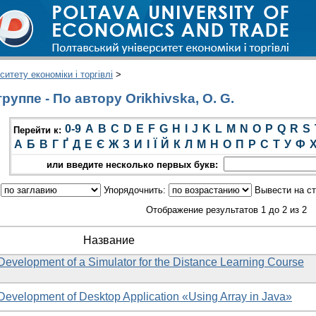
итету економіки і торгівлі
>
уппе - По автору Orikhivska, O. G.
0-9
A
B
C
D
E
F
G
H
I
J
K
L
M
N
O
P
Q
R
S
Перейти к:
А
Б
В
Г
Ґ
Д
Е
Є
Ж
З
И
І
Ї
Й
К
Л
М
Н
О
П
Р
С
Т
У
Ф
или введите несколько первых букв:
:
Упорядочнить:
Вывести на с
Отображение результатов 1 до 2 из 2
Название
 Development of a Simulator for the Distance Learning Course
 Development of Desktop Application «Using Array in Java»