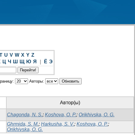
T
U
V
W
X
Y
Z
Х
Ц
Ч
Ш
Щ
Ю
Я
|
Ё
Э
траницу:
Авторы:
Автор(ы)
Chagonda, N. S.
;
Koshova, O. P.
;
Orikhivska, O. G.
Ghrmida, S. M.
;
Harkusha, S. V.
;
Koshova, O. P.
;
Orikhivska, O. G.