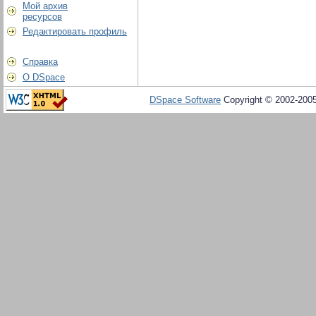
Мой архив
ресурсов
Редактировать профиль
Справка
О DSpace
DSpace Software
Copyright © 2002-200