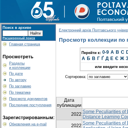
Поиск в архиве
Електронний архів Полтавського універс
Расширенный поиск
Просмотр коллекции по гр
Главная страница
0-9
A
B
C
Перейти к:
Просмотреть
А
Б
В
Г
Ґ
Д
Е
Є
Ж
Разделы
или введите неск
и коллекции
По дате
Сортировка:
По автору
По заглавию
По тематике
Просмотр документов
Дата
Последние поступления
публикации
Some Peculiarities of 
2022
Distance Learning Co
Зарегистрированным:
Some Peculiarities of
Обновления на e-mail
2022