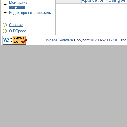
Application «Using Ar
Мой архив
ресурсов
Редактировать профиль
Справка
О DSpace
DSpace Software
Copyright © 2002-2005
MIT
an