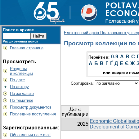
Поиск в архиве
Електронний архів Полтавського універс
Расширенный поиск
Просмотр коллекции по гр
Главная страница
0-9
A
B
C
Перейти к:
Просмотреть
А
Б
В
Г
Ґ
Д
Е
Є
Ж
Разделы
или введите неск
и коллекции
По дате
Сортировка:
По автору
По заглавию
По тематике
Просмотр документов
Дата
Последние поступления
публикации
Economic Globalisation
2025
Development of Compa
Зарегистрированным:
Обновления на e-mail