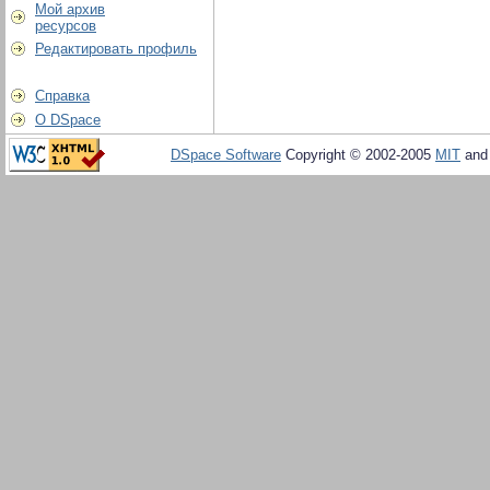
Мой архив
ресурсов
Редактировать профиль
Справка
О DSpace
DSpace Software
Copyright © 2002-2005
MIT
an