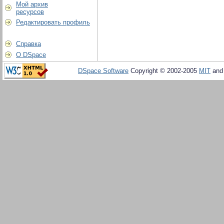
Мой архив
ресурсов
Редактировать профиль
Справка
О DSpace
DSpace Software
Copyright © 2002-2005
MIT
an