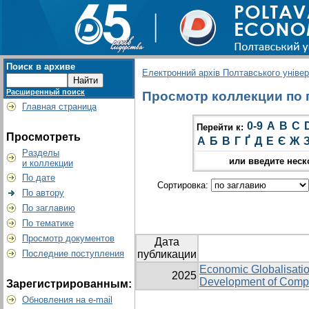
Поиск в архиве
Електронний архів Полтавського універс
Расширенный поиск
Просмотр коллекции по гр
Главная страница
0-9
A
B
C
Перейти к:
Просмотреть
А
Б
В
Г
Ґ
Д
Е
Є
Ж
Разделы
или введите неск
и коллекции
По дате
Сортировка:
По автору
По заглавию
По тематике
Просмотр документов
Дата
Последние поступления
публикации
Economic Globalisation
2025
Development of Compa
Зарегистрированным:
Обновления на e-mail