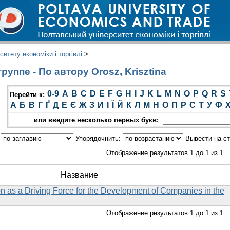
итету економіки і торгівлі
>
уппе - По автору Orosz, Krisztina
0-9
A
B
C
D
E
F
G
H
I
J
K
L
M
N
O
P
Q
R
S
Перейти к:
А
Б
В
Г
Ґ
Д
Е
Є
Ж
З
И
І
Ї
Й
К
Л
М
Н
О
П
Р
С
Т
У
Ф
или введите несколько первых букв:
:
Упорядочнить:
Вывести на с
Отображение результатов 1 до 1 из 1
Название
n as a Driving Force for the Development of Companies in the
Отображение результатов 1 до 1 из 1