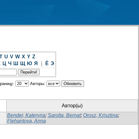
T
U
V
W
X
Y
Z
Х
Ц
Ч
Ш
Щ
Ю
Я
|
Ё
Э
траницу:
Авторы:
Автор(ы)
Bender, Kateryna
;
Sarolta, Bernat
;
Orosz, Krisztina
;
Flehantova, Anna