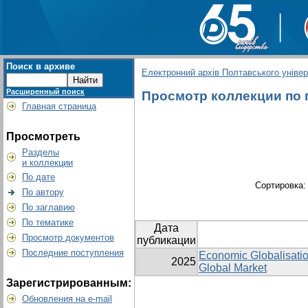
Поиск в архиве
Електронний архів Полтавського універс
Расширенный поиск
Просмотр коллекции по гр
Главная страница
Просмотреть
Разделы
и коллекции
По дате
Сортировка
По автору
По заглавию
По тематике
Дата
Просмотр документов
публикации
Последние поступления
Economic Globalisatio
2025
Global Market
Зарегистрированным:
Обновления на e-mail