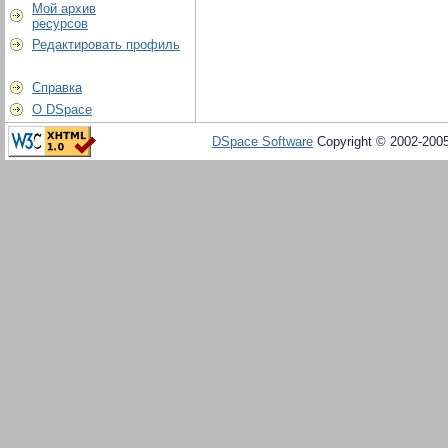
Мой архив
ресурсов
Редактировать профиль
Справка
О DSpace
DSpace Software
Copyright © 2002-200