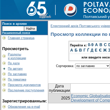
Поиск в архиве
Електронний архів Полтавського універс
Расширенный поиск
Просмотр коллекции по гр
Главная страница
0-9
A
B
C
Перейти к:
Просмотреть
А
Б
В
Г
Ґ
Д
Е
Є
Ж
Разделы
или введите неск
и коллекции
По дате
Сортировка:
По автору
По заглавию
По тематике
Просмотр документов
Дата
Последние поступления
публикации
Economic Globalisation
2025
Development of Compa
Зарегистрированным:
Обновления на e-mail