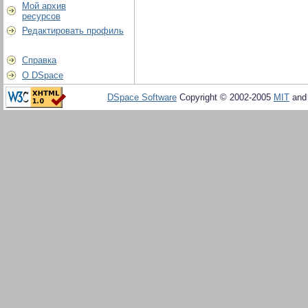
Мой архив
ресурсов
Редактировать профиль
Справка
О DSpace
DSpace Software
Copyright © 2002-2005
MIT
an