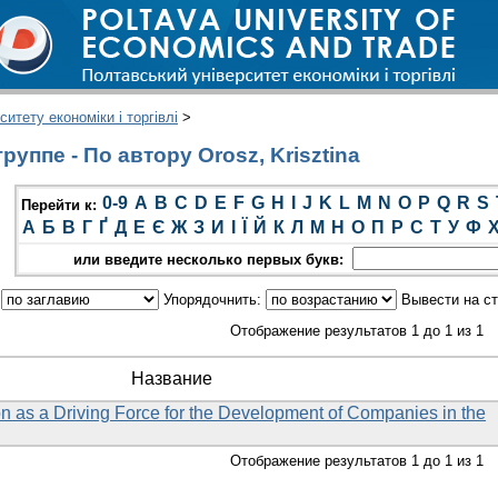
итету економіки і торгівлі
>
уппе - По автору Orosz, Krisztina
0-9
A
B
C
D
E
F
G
H
I
J
K
L
M
N
O
P
Q
R
S
Перейти к:
А
Б
В
Г
Ґ
Д
Е
Є
Ж
З
И
І
Ї
Й
К
Л
М
Н
О
П
Р
С
Т
У
Ф
или введите несколько первых букв:
:
Упорядочнить:
Вывести на с
Отображение результатов 1 до 1 из 1
Название
n as a Driving Force for the Development of Companies in the
Отображение результатов 1 до 1 из 1