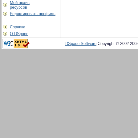
Мой архив
ресурсов
Редактировать профиль
Справка
О DSpace
DSpace Software
Copyright © 2002-200