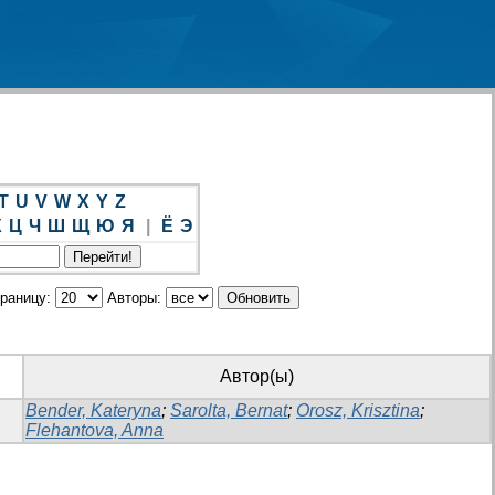
T
U
V
W
X
Y
Z
Х
Ц
Ч
Ш
Щ
Ю
Я
|
Ё
Э
траницу:
Авторы:
Автор(ы)
Bender, Kateryna
;
Sarolta, Bernat
;
Orosz, Krisztina
;
Flehantova, Anna