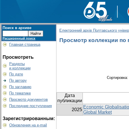
Поиск в архиве
Електронний архів Полтавського універс
Расширенный поиск
Просмотр коллекции по гр
Главная страница
Просмотреть
Разделы
и коллекции
По дате
Сортировка
По автору
По заглавию
По тематике
Дата
Просмотр документов
публикации
Последние поступления
Economic Globalisatio
2025
Global Market
Зарегистрированным:
Обновления на e-mail