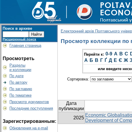
Поиск в архиве
Електронний архів Полтавського універс
Расширенный поиск
Просмотр коллекции по гр
Главная страница
0-9
A
B
C
Перейти к:
Просмотреть
А
Б
В
Г
Ґ
Д
Е
Є
Ж
Разделы
или введите неск
и коллекции
По дате
Сортировка:
По автору
По заглавию
По тематике
Просмотр документов
Дата
Последние поступления
публикации
Economic Globalisation
2025
Development of Compa
Зарегистрированным:
Обновления на e-mail