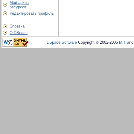
Мой архив
ресурсов
Редактировать профиль
Справка
О DSpace
DSpace Software
Copyright © 2002-2005
MIT
an