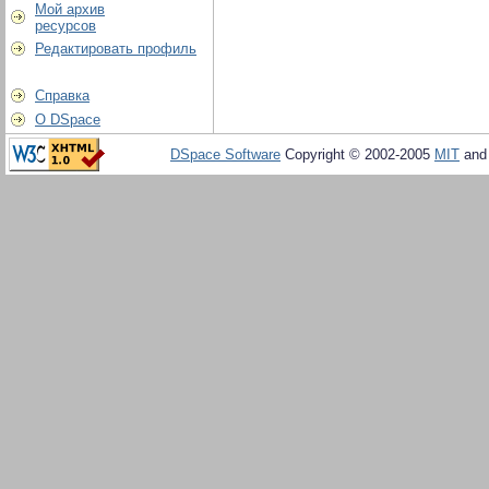
Мой архив
ресурсов
Редактировать профиль
Справка
О DSpace
DSpace Software
Copyright © 2002-2005
MIT
an