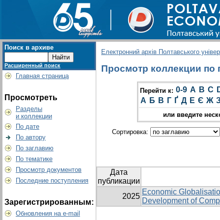
Поиск в архиве
Електронний архів Полтавського універс
Расширенный поиск
Просмотр коллекции по гр
Главная страница
0-9
A
B
C
Перейти к:
Просмотреть
А
Б
В
Г
Ґ
Д
Е
Є
Ж
Разделы
или введите неск
и коллекции
По дате
Сортировка:
По автору
По заглавию
По тематике
Просмотр документов
Дата
Последние поступления
публикации
Economic Globalisation
2025
Development of Compa
Зарегистрированным:
Обновления на e-mail