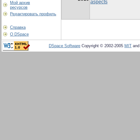
aspects
Мой архив
ресурсов
Редактировать профиль
Справка
О DSpace
DSpace Software
Copyright © 2002-2005
MIT
an