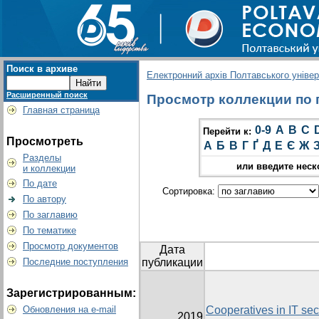
Поиск в архиве
Електронний архів Полтавського універс
Расширенный поиск
Просмотр коллекции по гр
Главная страница
0-9
A
B
C
Перейти к:
Просмотреть
А
Б
В
Г
Ґ
Д
Е
Є
Ж
Разделы
или введите неск
и коллекции
По дате
Сортировка:
По автору
По заглавию
По тематике
Просмотр документов
Дата
Последние поступления
публикации
Зарегистрированным:
Обновления на e-mail
Cooperatives in IT sect
2019