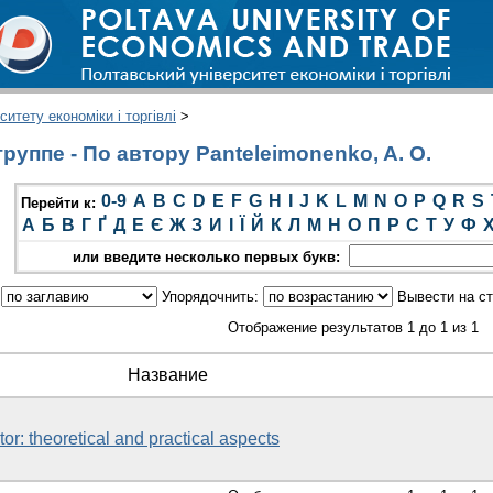
итету економіки і торгівлі
>
уппе - По автору Panteleimonenko, A. O.
0-9
A
B
C
D
E
F
G
H
I
J
K
L
M
N
O
P
Q
R
S
Перейти к:
А
Б
В
Г
Ґ
Д
Е
Є
Ж
З
И
І
Ї
Й
К
Л
М
Н
О
П
Р
С
Т
У
Ф
или введите несколько первых букв:
:
Упорядочнить:
Вывести на с
Отображение результатов 1 до 1 из 1
Название
or: theoretical and practical aspects