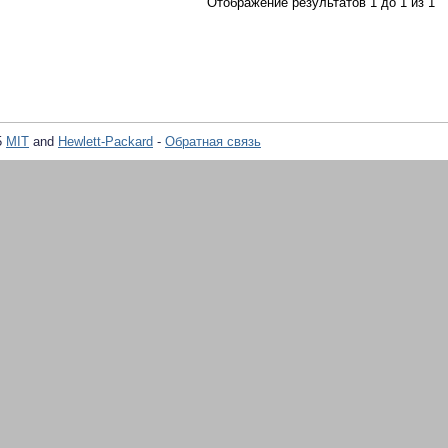
Отображение результатов 1 до 1 из 1
5
MIT
and
Hewlett-Packard
-
Обратная связь