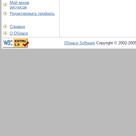
Мой архив
ресурсов
Редактировать профиль
Справка
О DSpace
DSpace Software
Copyright © 2002-200