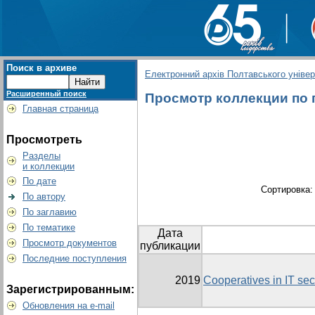
Поиск в архиве
Електронний архів Полтавського універс
Расширенный поиск
Просмотр коллекции по гр
Главная страница
Просмотреть
Разделы
и коллекции
По дате
Сортировка
По автору
По заглавию
По тематике
Дата
Просмотр документов
публикации
Последние поступления
2019
Cooperatives in IT sect
Зарегистрированным:
Обновления на e-mail