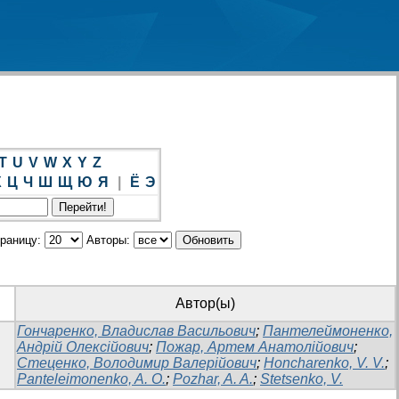
T
U
V
W
X
Y
Z
Х
Ц
Ч
Ш
Щ
Ю
Я
|
Ё
Э
траницу:
Авторы:
Автор(ы)
Гончаренко, Владислав Васильович
;
Пантелеймоненко,
Андрій Олексійович
;
Пожар, Артем Анатолійович
;
Стеценко, Володимир Валерійович
;
Honcharenko, V. V.
;
Panteleimonenko, A. O.
;
Pozhar, A. A.
;
Stetsenko, V.