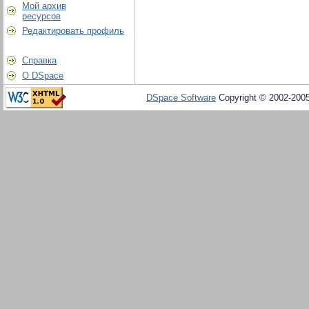
Мой архив
ресурсов
Редактировать профиль
Справка
О DSpace
DSpace Software
Copyright © 2002-200