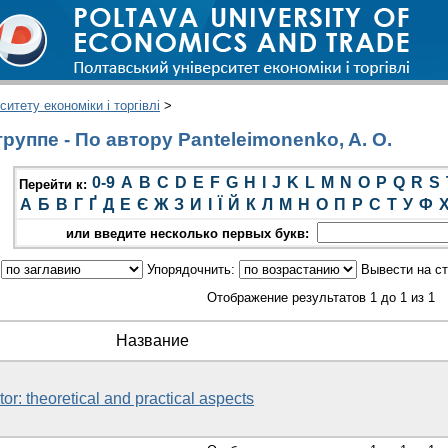
итету економіки і торгівлі
>
уппе - По автору Panteleimonenko, A. O.
0-9
A
B
C
D
E
F
G
H
I
J
K
L
M
N
O
P
Q
R
S
Перейти к:
А
Б
В
Г
Ґ
Д
Е
Є
Ж
З
И
І
Ї
Й
К
Л
М
Н
О
П
Р
С
Т
У
Ф
или введите несколько первых букв:
:
Упорядочнить:
Вывести на с
Отображение результатов 1 до 1 из 1
Название
or: theoretical and practical aspects