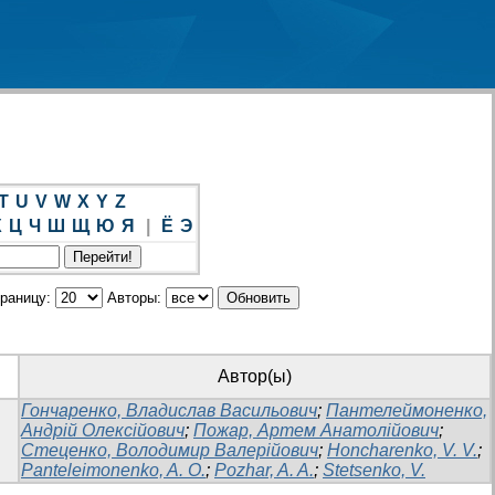
T
U
V
W
X
Y
Z
Х
Ц
Ч
Ш
Щ
Ю
Я
|
Ё
Э
траницу:
Авторы:
Автор(ы)
Гончаренко, Владислав Васильович
;
Пантелеймоненко,
Андрій Олексійович
;
Пожар, Артем Анатолійович
;
Стеценко, Володимир Валерійович
;
Honcharenko, V. V.
;
Panteleimonenko, A. O.
;
Pozhar, A. A.
;
Stetsenko, V.