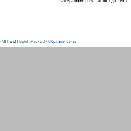
Отображение результатов 1 до 1 из 1
5
MIT
and
Hewlett-Packard
-
Обратная связь