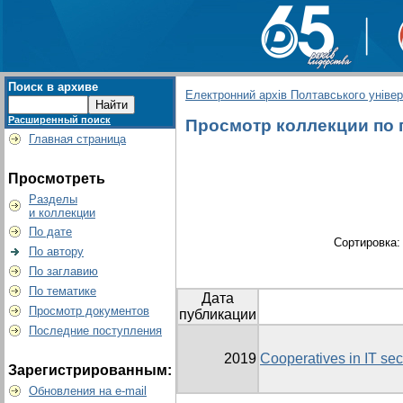
Поиск в архиве
Електронний архів Полтавського універс
Расширенный поиск
Просмотр коллекции по гр
Главная страница
Просмотреть
Разделы
и коллекции
По дате
Сортировка
По автору
По заглавию
По тематике
Дата
Просмотр документов
публикации
Последние поступления
2019
Cooperatives in IT sect
Зарегистрированным:
Обновления на e-mail