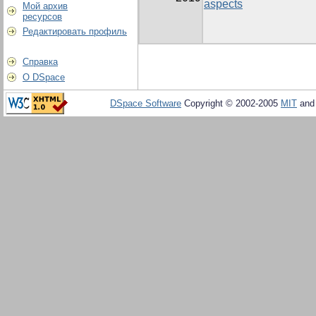
aspects
Мой архив
ресурсов
Редактировать профиль
Справка
О DSpace
DSpace Software
Copyright © 2002-2005
MIT
an