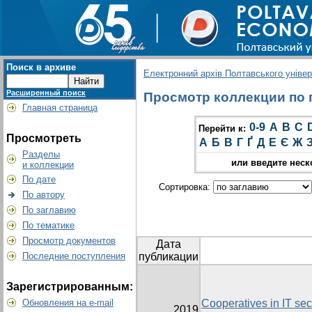
Поиск в архиве
Електронний архів Полтавського універс
Расширенный поиск
Просмотр коллекции по гр
Главная страница
0-9
A
B
C
Перейти к:
Просмотреть
А
Б
В
Г
Ґ
Д
Е
Є
Ж
Разделы
или введите неск
и коллекции
По дате
Сортировка:
По автору
По заглавию
По тематике
Просмотр документов
Дата
Последние поступления
публикации
Зарегистрированным:
Обновления на e-mail
Cooperatives in IT sect
2019