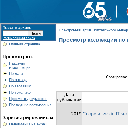
Поиск в архиве
Електронний архів Полтавського універс
Расширенный поиск
Просмотр коллекции по гр
Главная страница
Просмотреть
Разделы
и коллекции
По дате
Сортировка
По автору
По заглавию
По тематике
Дата
Просмотр документов
публикации
Последние поступления
2019
Cooperatives in IT sect
Зарегистрированным:
Обновления на e-mail