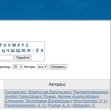
T
U
V
W
X
Y
Z
Х
Ц
Ч
Ш
Щ
Ю
Я
|
Ё
Э
траницу:
Авторы:
Автор(ы)
Гончаренко, Владислав Васильович
;
Пантелеймоненко,
Андрій Олексійович
;
Пожар, Артем Анатолійович
;
Стеценко, Володимир Валерійович
;
Honcharenko, V. V.
;
Panteleimonenko, A. O.
;
Pozhar, A. A.
;
Stetsenko, V.