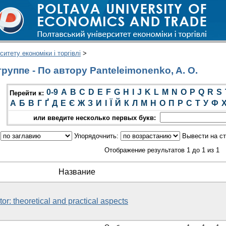
итету економіки і торгівлі
>
уппе - По автору Panteleimonenko, A. O.
0-9
A
B
C
D
E
F
G
H
I
J
K
L
M
N
O
P
Q
R
S
Перейти к:
А
Б
В
Г
Ґ
Д
Е
Є
Ж
З
И
І
Ї
Й
К
Л
М
Н
О
П
Р
С
Т
У
Ф
или введите несколько первых букв:
:
Упорядочнить:
Вывести на с
Отображение результатов 1 до 1 из 1
Название
or: theoretical and practical aspects