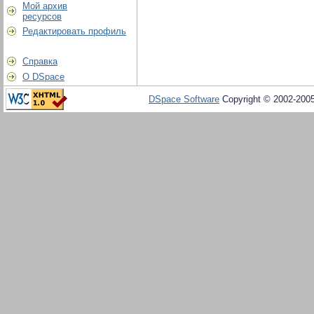
Мой архив
ресурсов
Редактировать профиль
Справка
О DSpace
DSpace Software
Copyright © 2002-200