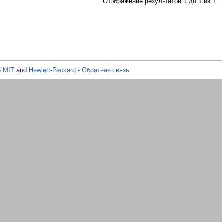
Отображение результатов 1 до 1 из 1
5
MIT
and
Hewlett-Packard
-
Обратная связь