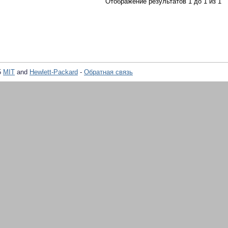
Отображение результатов 1 до 1 из 1
5
MIT
and
Hewlett-Packard
-
Обратная связь