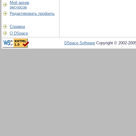
Мой архив
ресурсов
Редактировать профиль
Справка
О DSpace
DSpace Software
Copyright © 2002-200