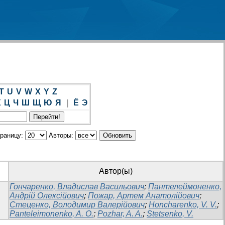
T
U
V
W
X
Y
Z
Х
Ц
Ч
Ш
Щ
Ю
Я
|
Ё
Э
траницу:
Авторы:
Автор(ы)
Гончаренко, Владислав Васильович
;
Пантелеймоненко,
Андрій Олексійович
;
Пожар, Артем Анатолійович
;
Стеценко, Володимир Валерійович
;
Honcharenko, V. V.
;
Panteleimonenko, A. O.
;
Pozhar, A. A.
;
Stetsenko, V.