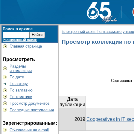
Поиск в архиве
Електронний архів Полтавського універс
Расширенный поиск
Просмотр коллекции по гр
Главная страница
Просмотреть
Разделы
и коллекции
По дате
Сортировка
По автору
По заглавию
По тематике
Дата
Просмотр документов
публикации
Последние поступления
2019
Cooperatives in IT sect
Зарегистрированным:
Обновления на e-mail