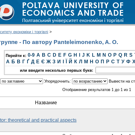
итету економіки і торгівлі
>
уппе - По автору Panteleimonenko, A. O.
0-9
A
B
C
D
E
F
G
H
I
J
K
L
M
N
O
P
Q
R
S
Перейти к:
А
Б
В
Г
Ґ
Д
Е
Є
Ж
З
И
І
Ї
Й
К
Л
М
Н
О
П
Р
С
Т
У
Ф
или введите несколько первых букв:
:
Упорядочнить:
Вывести на с
Отображение результатов 1 до 1 из 1
Название
or: theoretical and practical aspects