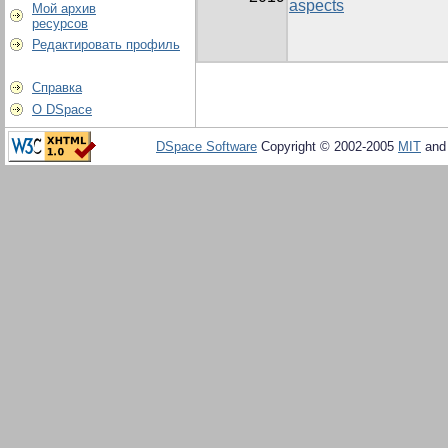
aspects
Мой архив
ресурсов
Редактировать профиль
Справка
О DSpace
DSpace Software
Copyright © 2002-2005
MIT
an