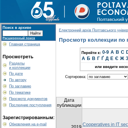
Поиск в архиве
Електронний архів Полтавського універс
Расширенный поиск
Просмотр коллекции по гр
Главная страница
0-9
A
B
C
Перейти к:
Просмотреть
А
Б
В
Г
Ґ
Д
Е
Є
Ж
Разделы
или введите неск
и коллекции
По дате
Сортировка:
По автору
По заглавию
По тематике
Просмотр документов
Дата
Последние поступления
публикации
Зарегистрированным:
Обновления на e-mail
Cooperatives in IT sect
2019