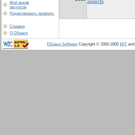
aspects
Мой архив
ресурсов
Редактировать профиль
Справка
О DSpace
DSpace Software
Copyright © 2002-2005
MIT
an