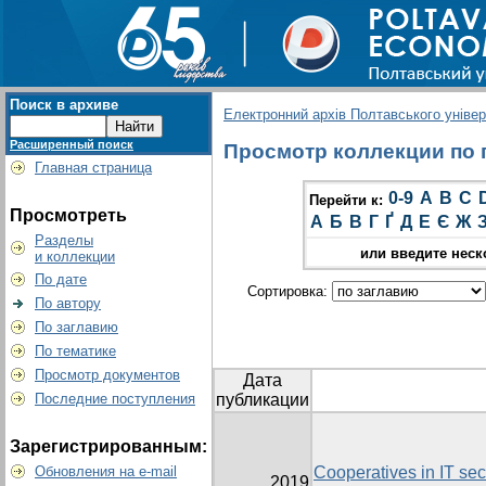
Поиск в архиве
Електронний архів Полтавського універс
Расширенный поиск
Просмотр коллекции по гр
Главная страница
0-9
A
B
C
Перейти к:
Просмотреть
А
Б
В
Г
Ґ
Д
Е
Є
Ж
Разделы
или введите неск
и коллекции
По дате
Сортировка:
По автору
По заглавию
По тематике
Просмотр документов
Дата
Последние поступления
публикации
Зарегистрированным:
Обновления на e-mail
Cooperatives in IT sect
2019