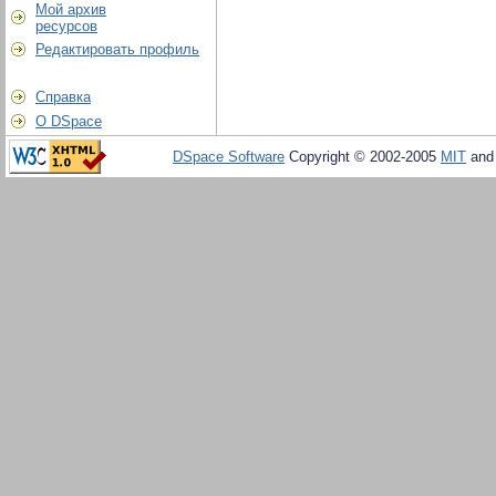
Мой архив
ресурсов
Редактировать профиль
Справка
О DSpace
DSpace Software
Copyright © 2002-2005
MIT
an