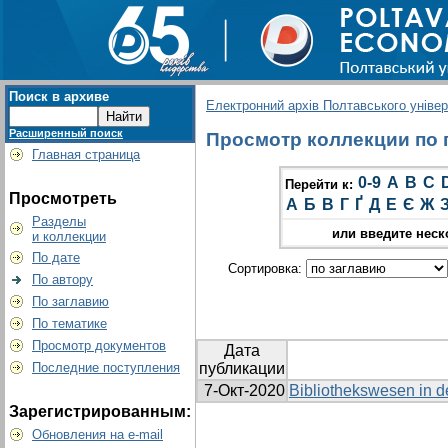
Поиск в архиве
Електронний архів Полтавського універс
Расширенный поиск
Просмотр коллекции по г
Главная страница
0-9
A
B
C
Перейти к:
Просмотреть
А
Б
В
Г
Ґ
Д
Е
Є
Ж
Разделы
или введите неск
и коллекции
По дате
Сортировка:
По автору
По заглавию
По тематике
Просмотр документов
Дата
Последние поступления
публикации
7-Окт-2020
Bibliothekswesen in d
Зарегистрированным:
Обновления на e-mail