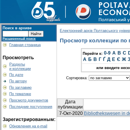
Поиск в архиве
Електронний архів Полтавського універс
Расширенный поиск
Просмотр коллекции по г
Главная страница
0-9
A
B
C
Перейти к:
Просмотреть
А
Б
В
Г
Ґ
Д
Е
Є
Ж
Разделы
или введите неск
и коллекции
По дате
Сортировка:
По автору
По заглавию
По тематике
Просмотр документов
Дата
Последние поступления
публикации
7-Окт-2020
Bibliothekswesen in d
Зарегистрированным:
Обновления на e-mail