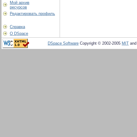
Мой архив
ресурсов
Редактировать профиль
Справка
О DSpace
DSpace Software
Copyright © 2002-2005
MIT
an