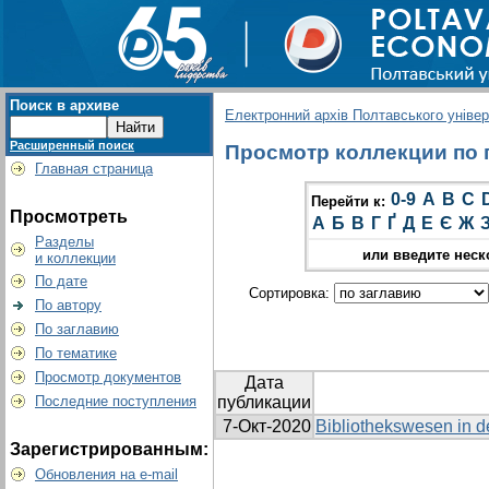
Поиск в архиве
Електронний архів Полтавського універс
Расширенный поиск
Просмотр коллекции по г
Главная страница
0-9
A
B
C
Перейти к:
Просмотреть
А
Б
В
Г
Ґ
Д
Е
Є
Ж
Разделы
или введите неск
и коллекции
По дате
Сортировка:
По автору
По заглавию
По тематике
Просмотр документов
Дата
Последние поступления
публикации
7-Окт-2020
Bibliothekswesen in d
Зарегистрированным:
Обновления на e-mail