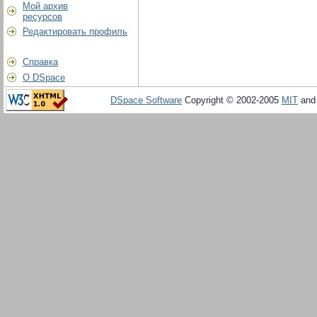
Мой архив
ресурсов
Редактировать профиль
Справка
О DSpace
DSpace Software
Copyright © 2002-2005
MIT
an