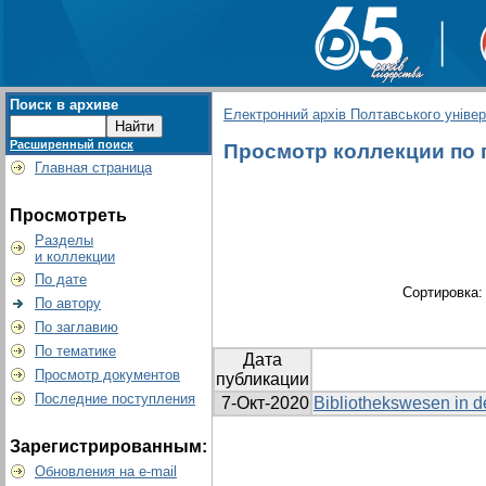
Поиск в архиве
Електронний архів Полтавського універс
Расширенный поиск
Просмотр коллекции по г
Главная страница
Просмотреть
Разделы
и коллекции
По дате
Сортировка
По автору
По заглавию
По тематике
Дата
Просмотр документов
публикации
Последние поступления
7-Окт-2020
Bibliothekswesen in d
Зарегистрированным:
Обновления на e-mail