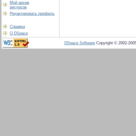
Мой архив
ресурсов
Редактировать профиль
Справка
О DSpace
DSpace Software
Copyright © 2002-200