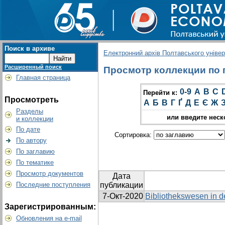
Поиск в архиве
Електронний архів Полтавського універс
Расширенный поиск
Просмотр коллекции по г
Главная страница
0-9
A
B
C
Перейти к:
Просмотреть
А
Б
В
Г
Ґ
Д
Е
Є
Ж
Разделы
или введите неск
и коллекции
По дате
Сортировка:
По автору
По заглавию
По тематике
Просмотр документов
Дата
Последние поступления
публикации
7-Окт-2020
Bibliothekswesen in d
Зарегистрированным:
Обновления на e-mail