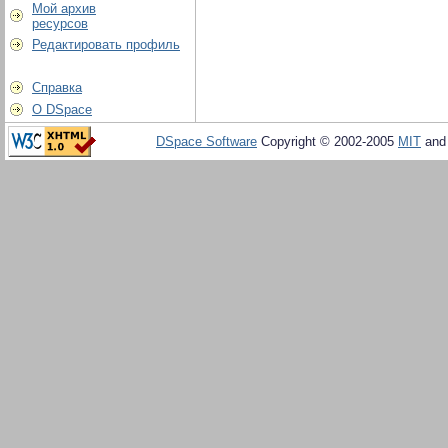
Мой архив
ресурсов
Редактировать профиль
Справка
О DSpace
DSpace Software
Copyright © 2002-2005
MIT
an