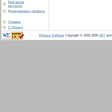
Мой архив
ресурсов
Редактировать профиль
Справка
О DSpace
DSpace Software
Copyright © 2002-2005
MIT
an