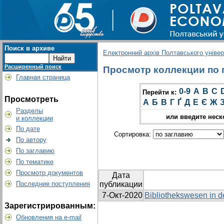
Поиск в архиве
Електронний архів Полтавського універс
Расширенный поиск
Просмотр коллекции по г
Главная страница
0-9
A
B
C
Перейти к:
Просмотреть
А
Б
В
Г
Ґ
Д
Е
Є
Ж
Разделы
или введите неск
и коллекции
По дате
Сортировка:
По автору
По заглавию
По тематике
Просмотр документов
Дата
Последние поступления
публикации
7-Окт-2020
Bibliothekswesen in d
Зарегистрированным:
Обновления на e-mail