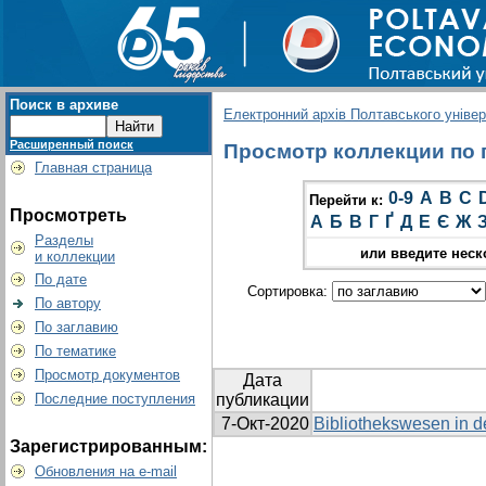
Поиск в архиве
Електронний архів Полтавського універс
Расширенный поиск
Просмотр коллекции по г
Главная страница
0-9
A
B
C
Перейти к:
Просмотреть
А
Б
В
Г
Ґ
Д
Е
Є
Ж
Разделы
или введите неск
и коллекции
По дате
Сортировка:
По автору
По заглавию
По тематике
Просмотр документов
Дата
Последние поступления
публикации
7-Окт-2020
Bibliothekswesen in d
Зарегистрированным:
Обновления на e-mail