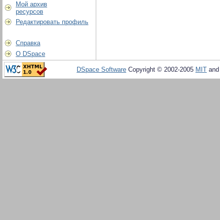
Мой архив
ресурсов
Редактировать профиль
Справка
О DSpace
DSpace Software
Copyright © 2002-2005
MIT
an