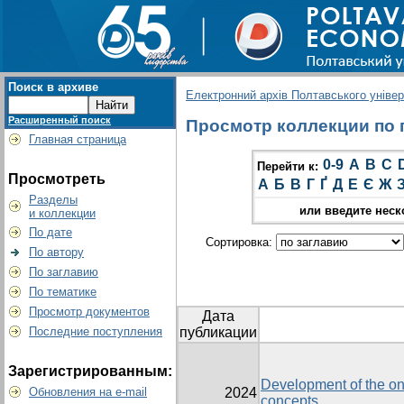
Поиск в архиве
Електронний архів Полтавського універс
Расширенный поиск
Просмотр коллекции по г
Главная страница
0-9
A
B
C
Перейти к:
Просмотреть
А
Б
В
Г
Ґ
Д
Е
Є
Ж
Разделы
или введите неск
и коллекции
По дате
Сортировка:
По автору
По заглавию
По тематике
Просмотр документов
Дата
Последние поступления
публикации
Зарегистрированным:
Development of the on
Обновления на e-mail
2024
concepts