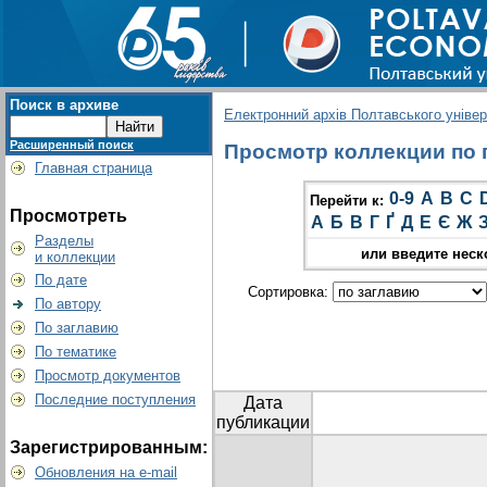
Поиск в архиве
Електронний архів Полтавського універс
Расширенный поиск
Просмотр коллекции по г
Главная страница
0-9
A
B
C
Перейти к:
Просмотреть
А
Б
В
Г
Ґ
Д
Е
Є
Ж
Разделы
или введите неск
и коллекции
По дате
Сортировка:
По автору
По заглавию
По тематике
Просмотр документов
Последние поступления
Дата
публикации
Зарегистрированным:
Обновления на e-mail