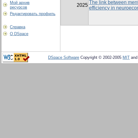
The link between ment
Мой архив
2025
ресурсов
efficiency in neuroec
Редактировать профиль
Справка
О DSpace
DSpace Software
Copyright © 2002-2005
MIT
an