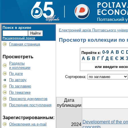
Поиск в архиве
Електронний архів Полтавського універс
Расширенный поиск
Просмотр коллекции по г
Главная страница
0-9
A
B
C
Перейти к:
Просмотреть
А
Б
В
Г
Ґ
Д
Е
Є
Ж
Разделы
или введите неск
и коллекции
По дате
Сортировка:
По автору
По заглавию
По тематике
Просмотр документов
Дата
Последние поступления
публикации
Зарегистрированным:
Development of the on
Обновления на e-mail
2024
concepts