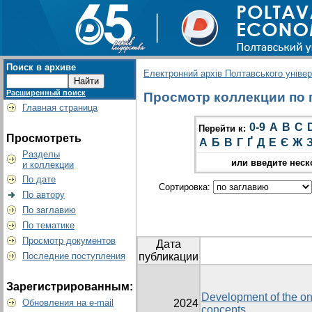
Поиск в архиве
Електронний архів Полтавського універс
Расширенный поиск
Просмотр коллекции по г
Главная страница
0-9
A
B
C
Перейти к:
Просмотреть
А
Б
В
Г
Ґ
Д
Е
Є
Ж
Разделы
или введите неск
и коллекции
По дате
Сортировка:
По автору
По заглавию
По тематике
Просмотр документов
Дата
Последние поступления
публикации
Зарегистрированным:
Development of the on
Обновления на e-mail
2024
concepts