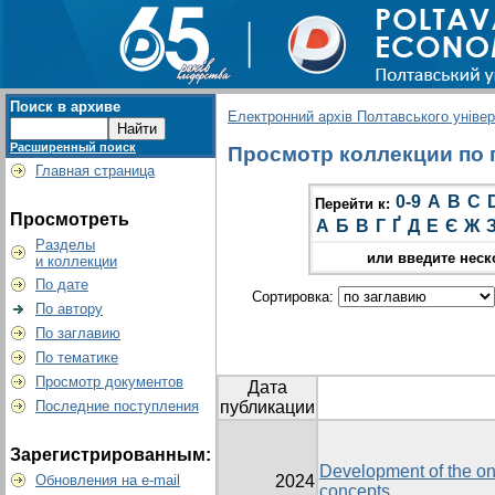
Поиск в архиве
Електронний архів Полтавського універс
Расширенный поиск
Просмотр коллекции по г
Главная страница
0-9
A
B
C
Перейти к:
Просмотреть
А
Б
В
Г
Ґ
Д
Е
Є
Ж
Разделы
или введите неск
и коллекции
По дате
Сортировка:
По автору
По заглавию
По тематике
Просмотр документов
Дата
Последние поступления
публикации
Зарегистрированным:
Development of the on
Обновления на e-mail
2024
concepts