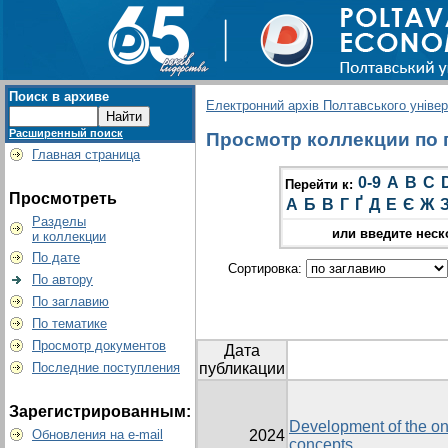
Поиск в архиве
Електронний архів Полтавського універс
Расширенный поиск
Просмотр коллекции по г
Главная страница
0-9
A
B
C
Перейти к:
Просмотреть
А
Б
В
Г
Ґ
Д
Е
Є
Ж
Разделы
или введите неск
и коллекции
По дате
Сортировка:
По автору
По заглавию
По тематике
Просмотр документов
Дата
Последние поступления
публикации
Зарегистрированным:
Development of the on
Обновления на e-mail
2024
concepts