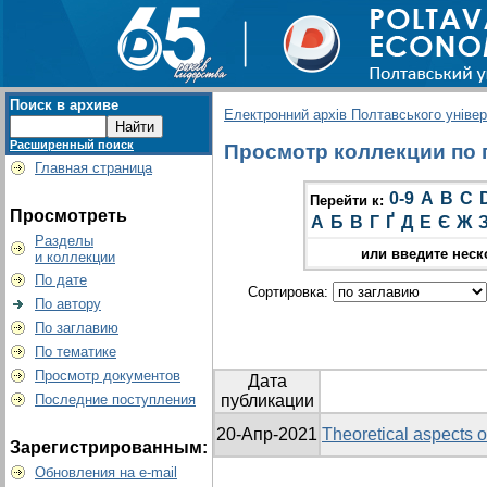
Поиск в архиве
Електронний архів Полтавського універс
Расширенный поиск
Просмотр коллекции по гр
Главная страница
0-9
A
B
C
Перейти к:
Просмотреть
А
Б
В
Г
Ґ
Д
Е
Є
Ж
Разделы
или введите неск
и коллекции
По дате
Сортировка:
По автору
По заглавию
По тематике
Просмотр документов
Дата
Последние поступления
публикации
20-Апр-2021
Theoretical aspects o
Зарегистрированным:
Обновления на e-mail