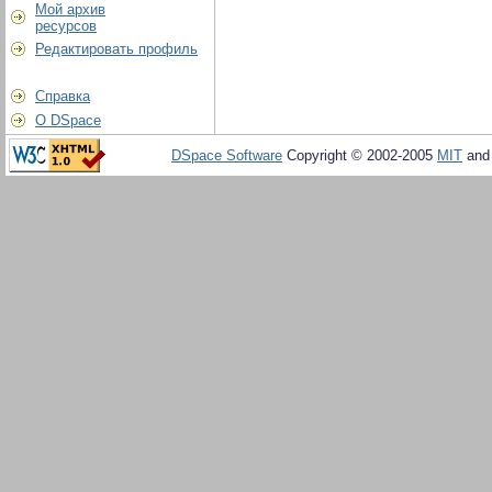
Мой архив
ресурсов
Редактировать профиль
Справка
О DSpace
DSpace Software
Copyright © 2002-2005
MIT
an