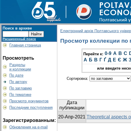
Поиск в архиве
Електронний архів Полтавського універс
Расширенный поиск
Просмотр коллекции по гр
Главная страница
0-9
A
B
C
Перейти к:
Просмотреть
А
Б
В
Г
Ґ
Д
Е
Є
Ж
Разделы
или введите неск
и коллекции
По дате
Сортировка:
По автору
По заглавию
По тематике
Просмотр документов
Дата
Последние поступления
публикации
20-Апр-2021
Theoretical aspects o
Зарегистрированным:
Обновления на e-mail