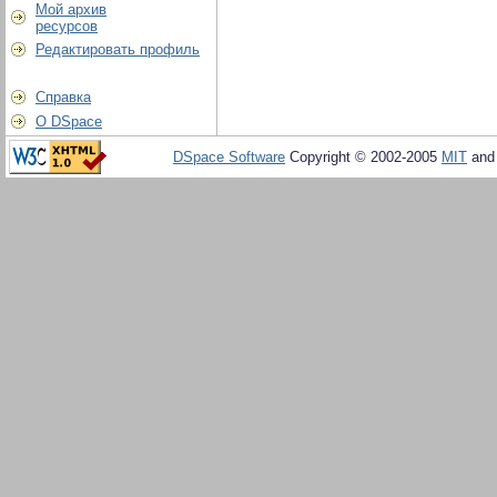
Мой архив
ресурсов
Редактировать профиль
Справка
О DSpace
DSpace Software
Copyright © 2002-2005
MIT
an