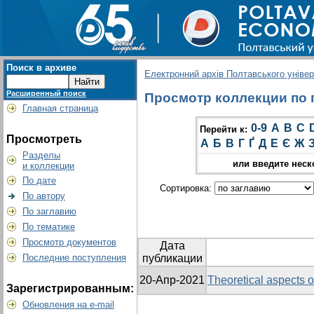
Поиск в архиве
Електронний архів Полтавського універс
Расширенный поиск
Просмотр коллекции по гр
Главная страница
0-9
A
B
C
Перейти к:
Просмотреть
А
Б
В
Г
Ґ
Д
Е
Є
Ж
Разделы
или введите неск
и коллекции
По дате
Сортировка:
По автору
По заглавию
По тематике
Просмотр документов
Дата
Последние поступления
публикации
20-Апр-2021
Theoretical aspects o
Зарегистрированным:
Обновления на e-mail