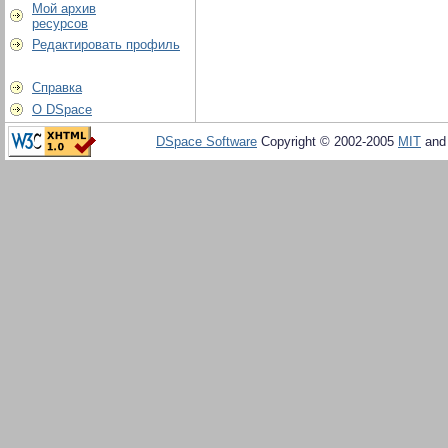
Мой архив
ресурсов
Редактировать профиль
Справка
О DSpace
DSpace Software
Copyright © 2002-2005
MIT
an