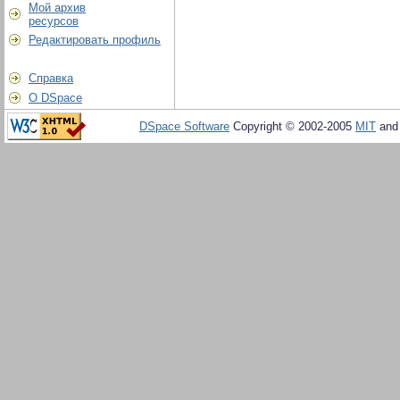
Мой архив
ресурсов
Редактировать профиль
Справка
О DSpace
DSpace Software
Copyright © 2002-2005
MIT
an