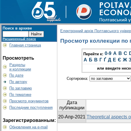
Поиск в архиве
Електронний архів Полтавського універс
Расширенный поиск
Просмотр коллекции по гр
Главная страница
0-9
A
B
C
Перейти к:
Просмотреть
А
Б
В
Г
Ґ
Д
Е
Є
Ж
Разделы
или введите неск
и коллекции
По дате
Сортировка:
По автору
По заглавию
По тематике
Просмотр документов
Дата
Последние поступления
публикации
20-Апр-2021
Theoretical aspects o
Зарегистрированным:
Обновления на e-mail