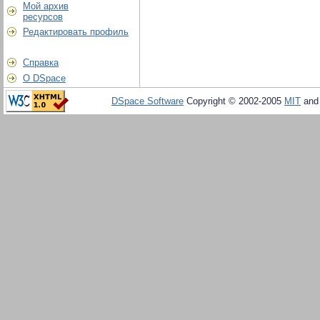
Мой архив
ресурсов
Редактировать профиль
Справка
О DSpace
DSpace Software
Copyright © 2002-2005
MIT
an