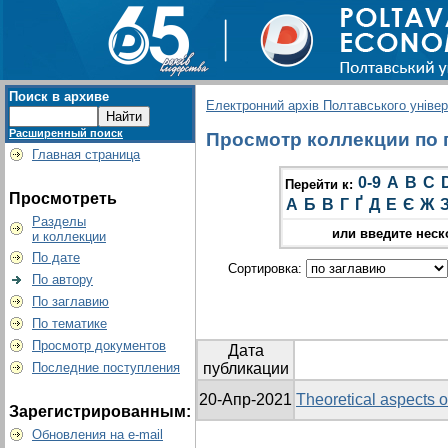
Поиск в архиве
Електронний архів Полтавського універс
Расширенный поиск
Просмотр коллекции по гр
Главная страница
0-9
A
B
C
Перейти к:
Просмотреть
А
Б
В
Г
Ґ
Д
Е
Є
Ж
Разделы
или введите неск
и коллекции
По дате
Сортировка:
По автору
По заглавию
По тематике
Просмотр документов
Дата
Последние поступления
публикации
20-Апр-2021
Theoretical aspects o
Зарегистрированным:
Обновления на e-mail