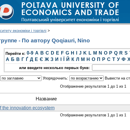
итету економіки і торгівлі
>
уппе - По автору Qoqiauri, Nino
0-9
A
B
C
D
E
F
G
H
I
J
K
L
M
N
O
P
Q
R
S
Перейти к:
А
Б
В
Г
Ґ
Д
Е
Є
Ж
З
И
І
Ї
Й
К
Л
М
Н
О
П
Р
С
Т
У
Ф
или введите несколько первых букв:
:
Упорядочнить:
Вывести на с
Отображение результатов 1 до 1 из 1
Название
f the innovation ecosystem
Отображение результатов 1 до 1 из 1