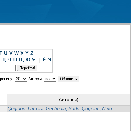
T
U
V
W
X
Y
Z
Х
Ц
Ч
Ш
Щ
Ю
Я
|
Ё
Э
траницу:
Авторы:
Автор(ы)
Qoqiauri, Lamara
;
Gechbaia, Badri
;
Qoqiauri, Nino