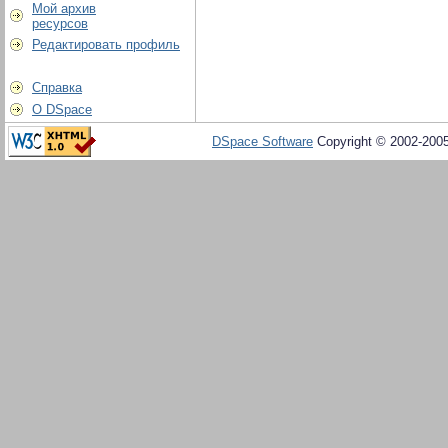
Мой архив
ресурсов
Редактировать профиль
Справка
О DSpace
DSpace Software
Copyright © 2002-200