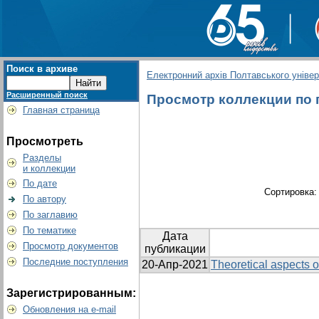
Поиск в архиве
Електронний архів Полтавського універс
Расширенный поиск
Просмотр коллекции по гр
Главная страница
Просмотреть
Разделы
и коллекции
По дате
Сортировка
По автору
По заглавию
По тематике
Дата
Просмотр документов
публикации
Последние поступления
20-Апр-2021
Theoretical aspects o
Зарегистрированным:
Обновления на e-mail