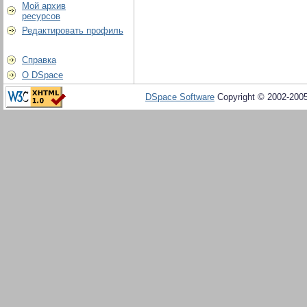
Мой архив
ресурсов
Редактировать профиль
Справка
О DSpace
DSpace Software
Copyright © 2002-200