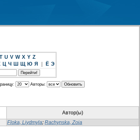
T
U
V
W
X
Y
Z
Х
Ц
Ч
Ш
Щ
Ю
Я
|
Ё
Э
траницу:
Авторы:
Автор(ы)
Floka, Liydmyla
;
Rachynska, Zoia