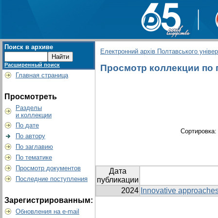
Поиск в архиве
Електронний архів Полтавського універс
Расширенный поиск
Просмотр коллекции по г
Главная страница
Просмотреть
Разделы
и коллекции
По дате
Сортировка
По автору
По заглавию
По тематике
Просмотр документов
Дата
Последние поступления
публикации
2024
Innovative approaches i
Зарегистрированным:
Обновления на e-mail