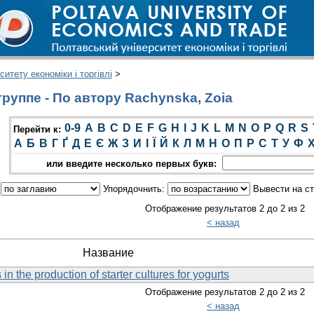
итету економіки і торгівлі
>
руппе - По автору Rachynska, Zoia
0-9
A
B
C
D
E
F
G
H
I
J
K
L
M
N
O
P
Q
R
S
Перейти к:
А
Б
В
Г
Ґ
Д
Е
Є
Ж
З
И
І
Ї
Й
К
Л
М
Н
О
П
Р
С
Т
У
Ф
или введите несколько первых букв:
:
Упорядочнить:
Вывести на с
Отображение результатов 2 до 2 из 2
< назад
Название
n the production of starter cultures for yogurts
Отображение результатов 2 до 2 из 2
< назад