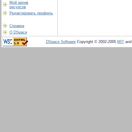
Мой архив
ресурсов
Редактировать профиль
Справка
О DSpace
DSpace Software
Copyright © 2002-2005
MIT
an