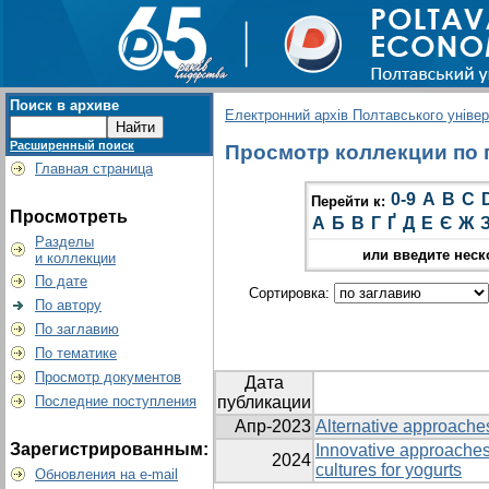
Поиск в архиве
Електронний архів Полтавського універс
Расширенный поиск
Просмотр коллекции по г
Главная страница
0-9
A
B
C
Перейти к:
Просмотреть
А
Б
В
Г
Ґ
Д
Е
Є
Ж
Разделы
или введите неск
и коллекции
По дате
Сортировка:
По автору
По заглавию
По тематике
Просмотр документов
Дата
Последние поступления
публикации
Апр-2023
Alternative approache
Зарегистрированным:
Innovative approaches 
2024
cultures for yogurts
Обновления на e-mail