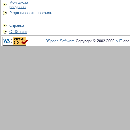
Мой архив
ресурсов
Редактировать профиль
Справка
О DSpace
DSpace Software
Copyright © 2002-2005
MIT
an