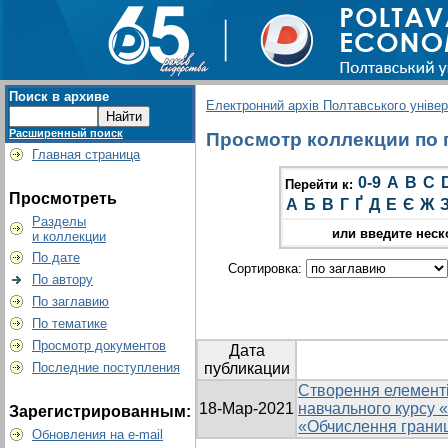
Поиск в архиве
Електронний архів Полтавського універс
Расширенный поиск
Просмотр коллекции по гр
Главная страница
0-9
A
B
C
Перейти к:
Просмотреть
А
Б
В
Г
Ґ
Д
Е
Є
Ж
Разделы
или введите неск
и коллекции
По дате
Сортировка:
По автору
По заглавию
По тематике
Просмотр документов
Дата
Последние поступления
публикации
Створення елементі
18-Мар-2021
навчального курсу 
Зарегистрированным:
«Обчислення границь
Обновления на e-mail