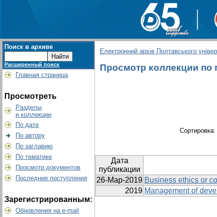
Поиск в архиве
Електронний архів Полтавського універс
Расширенный поиск
Просмотр коллекции по г
Главная страница
Просмотреть
Разделы
и коллекции
По дате
Сортировка
По автору
По заглавию
По тематике
Дата
Просмотр документов
публикации
Последние поступления
26-Мар-2019
Business ethics or co
2019
Management of develo
Зарегистрированным:
Обновления на e-mail