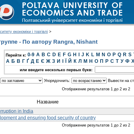
итету економіки і торгівлі
>
руппе - По автору Rangra, Nishant
0-9
A
B
C
D
E
F
G
H
I
J
K
L
M
N
O
P
Q
R
S
Перейти к:
А
Б
В
Г
Ґ
Д
Е
Є
Ж
З
И
І
Ї
Й
К
Л
М
Н
О
П
Р
С
Т
У
Ф
или введите несколько первых букв:
:
Упорядочнить:
Вывести на с
Отображение результатов 1 до 2 из 2
Название
rruption in India
pment and ensuring food security of country
Отображение результатов 1 до 2 из 2