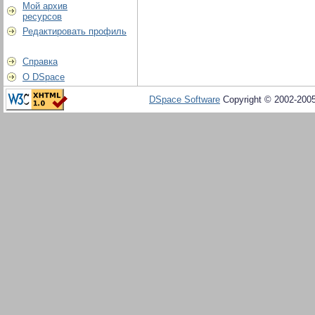
Мой архив
ресурсов
Редактировать профиль
Справка
О DSpace
DSpace Software
Copyright © 2002-200