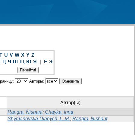
T
U
V
W
X
Y
Z
Х
Ц
Ч
Ш
Щ
Ю
Я
|
Ё
Э
траницу:
Авторы:
Автор(ы)
Rangra, Nishant
;
Chayka, Inna
Shymanovska-Dianych, L. M.
;
Rangra, Nishant