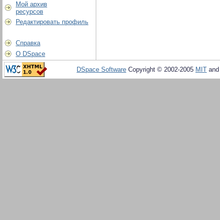
Мой архив
ресурсов
Редактировать профиль
Справка
О DSpace
DSpace Software
Copyright © 2002-2005
MIT
an