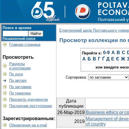
Поиск в архиве
Електронний архів Полтавського універс
Расширенный поиск
Просмотр коллекции по г
Главная страница
0-9
A
B
C
Перейти к:
Просмотреть
А
Б
В
Г
Ґ
Д
Е
Є
Ж
Разделы
или введите неск
и коллекции
По дате
Сортировка:
По автору
По заглавию
По тематике
Просмотр документов
Дата
Последние поступления
публикации
26-Мар-2019
Business ethics or co
Зарегистрированным:
Management of devel
2019
of country
Обновления на e-mail