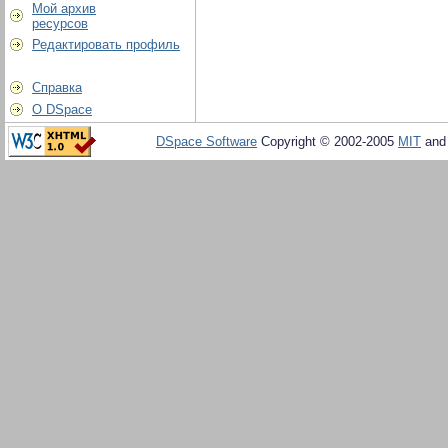
Мой архив
ресурсов
Редактировать профиль
Справка
О DSpace
DSpace Software
Copyright © 2002-2005
MIT
an