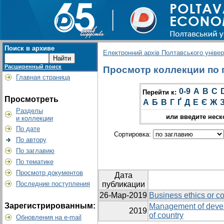
Поиск в архиве
Електронний архів Полтавського універс
Расширенный поиск
Просмотр коллекции по г
Главная страница
0-9
A
B
C
Перейти к:
Просмотреть
А
Б
В
Г
Ґ
Д
Е
Є
Ж
Разделы
или введите неск
и коллекции
По дате
Сортировка:
По автору
По заглавию
По тематике
Просмотр документов
Дата
Последние поступления
публикации
26-Мар-2019
Business ethics or co
Зарегистрированным:
Management of devel
2019
of country
Обновления на e-mail