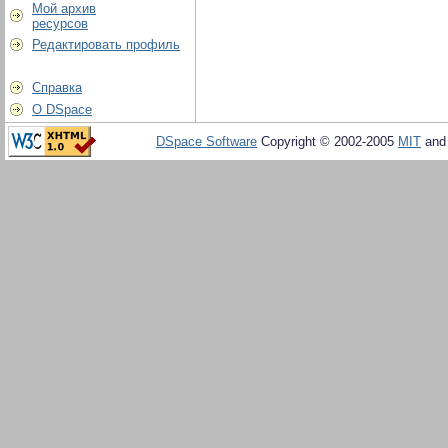
Мой архив
ресурсов
Редактировать профиль
Справка
О DSpace
DSpace Software
Copyright © 2002-2005
MIT
an