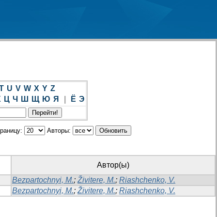
T
U
V
W
X
Y
Z
Х
Ц
Ч
Ш
Щ
Ю
Я
|
Ё
Э
траницу:
Авторы:
Автор(ы)
Bezpartochnyi, M.
;
Živitere, M.
;
Riashchenko, V.
Bezpartochnyi, M.
;
Živitere, M.
;
Riashchenko, V.