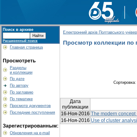
Поиск в архиве
Електронний архів Полтавського універс
Расширенный поиск
Просмотр коллекции по г
Главная страница
Просмотреть
Разделы
и коллекции
По дате
Сортировка
По автору
По заглавию
По тематике
Дата
Просмотр документов
публикации
Последние поступления
16-Ноя-2016
The modern concept o
16-Ноя-2016
Use of cluster analys
Зарегистрированным:
Обновления на e-mail