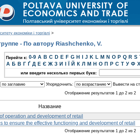
итету економіки і торгівлі
>
руппе - По автору Riashchenko, V.
0-9
A
B
C
D
E
F
G
H
I
J
K
L
M
N
O
P
Q
R
S
Перейти к:
А
Б
В
Г
Ґ
Д
Е
Є
Ж
З
И
І
Ї
Й
К
Л
М
Н
О
П
Р
С
Т
У
Ф
или введите несколько первых букв:
:
Упорядочнить:
Вывести на с
Отображение результатов 1 до 2 из 2
Название
f operation and development of retail
is to ensure the effective functioning and development of retail
Отображение результатов 1 до 2 из 2