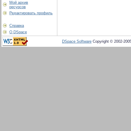
Мой архив
ресурсов
Редактировать профиль
Справка
О DSpace
DSpace Software
Copyright © 2002-200