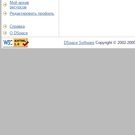
Мой архив
ресурсов
Редактировать профиль
Справка
О DSpace
DSpace Software
Copyright © 2002-200