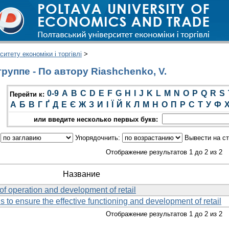
итету економіки і торгівлі
>
руппе - По автору Riashchenko, V.
0-9
A
B
C
D
E
F
G
H
I
J
K
L
M
N
O
P
Q
R
S
Перейти к:
А
Б
В
Г
Ґ
Д
Е
Є
Ж
З
И
І
Ї
Й
К
Л
М
Н
О
П
Р
С
Т
У
Ф
или введите несколько первых букв:
:
Упорядочнить:
Вывести на с
Отображение результатов 1 до 2 из 2
Название
f operation and development of retail
is to ensure the effective functioning and development of retail
Отображение результатов 1 до 2 из 2