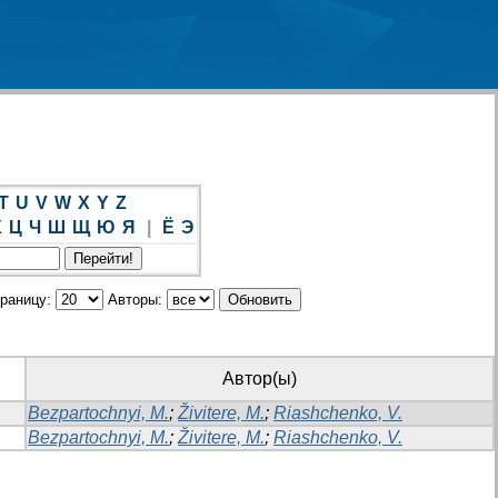
T
U
V
W
X
Y
Z
Х
Ц
Ч
Ш
Щ
Ю
Я
|
Ё
Э
траницу:
Авторы:
Автор(ы)
Bezpartochnyi, M.
;
Živitere, M.
;
Riashchenko, V.
Bezpartochnyi, M.
;
Živitere, M.
;
Riashchenko, V.