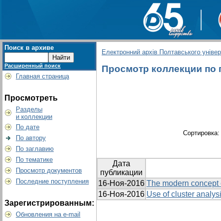
Поиск в архиве
Електронний архів Полтавського універс
Расширенный поиск
Просмотр коллекции по г
Главная страница
Просмотреть
Разделы
и коллекции
По дате
Сортировка
По автору
По заглавию
По тематике
Дата
Просмотр документов
публикации
Последние поступления
16-Ноя-2016
The modern concept o
16-Ноя-2016
Use of cluster analys
Зарегистрированным:
Обновления на e-mail