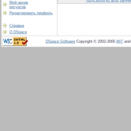
functioning and devel
Мой архив
ресурсов
Редактировать профиль
Справка
О DSpace
DSpace Software
Copyright © 2002-2005
MIT
an