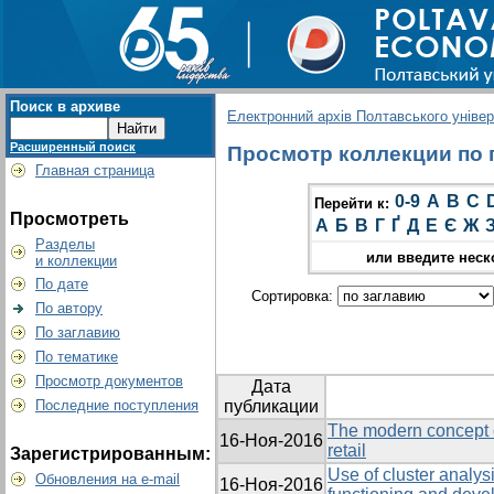
Поиск в архиве
Електронний архів Полтавського універс
Расширенный поиск
Просмотр коллекции по г
Главная страница
0-9
A
B
C
Перейти к:
Просмотреть
А
Б
В
Г
Ґ
Д
Е
Є
Ж
Разделы
или введите неск
и коллекции
По дате
Сортировка:
По автору
По заглавию
По тематике
Просмотр документов
Дата
Последние поступления
публикации
The modern concept 
16-Ноя-2016
retail
Зарегистрированным:
Use of cluster analysi
Обновления на e-mail
16-Ноя-2016